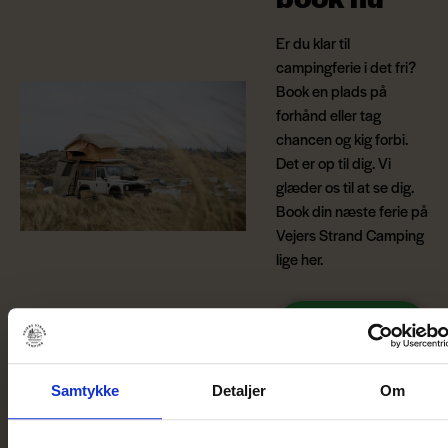
Er du klar til
campingferie i det fri?
Book en plads på
forhånd eller tag
chancen og kig forbi.
Det er op til dig. Vi
glæder os til at se dig.
Book din næste ferie på
Vejers Strand Camping
lige her.
Book en
plads her
Se pladskort
Samtykke
Detaljer
Om
I september findes der flotte svampe