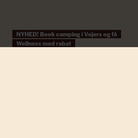
NYHED! Book camping i Vejers og få
Wellness med rabat
Læs mere