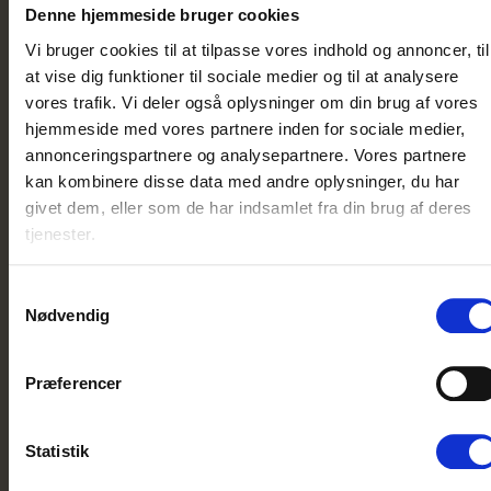
omkring Vejers – der afholdes også
Denne hjemmeside bruger cookies
Svampeuge i området.
Vi bruger cookies til at tilpasse vores indhold og annoncer, til
at vise dig funktioner til sociale medier og til at analysere
Læs mere om Svampeuge
vores trafik. Vi deler også oplysninger om din brug af vores
hjemmeside med vores partnere inden for sociale medier,
annonceringspartnere og analysepartnere. Vores partnere
kan kombinere disse data med andre oplysninger, du har
givet dem, eller som de har indsamlet fra din brug af deres
tjenester.
Samtykkevalg
Nødvendig
Præferencer
Statistik