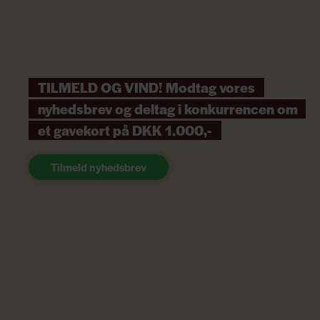
TILMELD OG VIND! Modtag vores
nyhedsbrev og deltag i konkurrencen om
et gavekort på DKK 1.000,-
Tilmeld nyhedsbrev