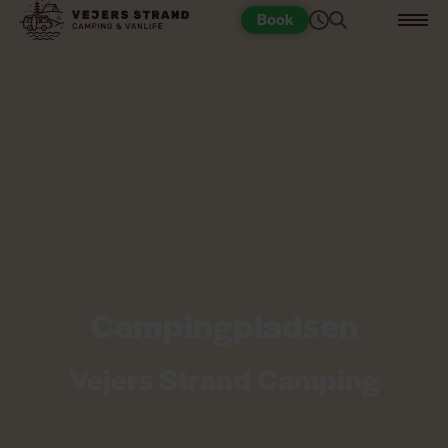
Book
Campingpladsen
Vejers Strand Camping