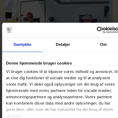
Samtykke
Detaljer
Om
Denne hjemmeside bruger cookies
Vi bruger cookies til at tilpasse vores indhold og annoncer, til
Seniorferie – book en plads med
Fe
at vise dig funktioner til sociale medier og til at analysere
rabat
vores trafik. Vi deler også oplysninger om din brug af vores
Hos 
hjemmeside med vores partnere inden for sociale medier,
Vi tilbyder campingferie med rabat på Vejers Strand
alle
annonceringspartnere og analysepartnere. Vores partnere
kan kombinere disse data med andre oplysninger, du har
Camping, hvis du eller din ægtefælle/samlever er over
firb
givet dem, eller som de har indsamlet fra din brug af deres
60 år. Rabatten kan bruges til en campingferie i foråret
vi h
tjenester.