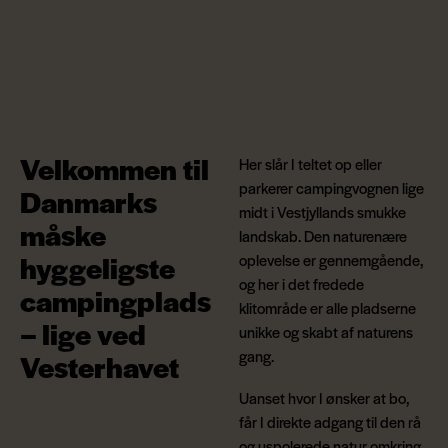
Velkommen til
Her slår I teltet op eller
parkerer campingvognen lige
Danmarks
midt i Vestjyllands smukke
måske
landskab. Den naturenære
hyggeligste
oplevelse er gennemgående,
og her i det fredede
campingplads
klitområde er alle pladserne
– lige ved
unikke og skabt af naturens
gang.
Vesterhavet
Uanset hvor I ønsker at bo,
får I direkte adgang til den rå
og uspolerede natur omkring