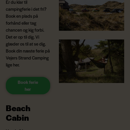
Er du klar til
campingferie i det fri?
Book en plads på
forhånd eller tag
chancen og kig forbi.
Det er op til dig. Vi
glæder os til at se dig.
Book din næste ferie på
Vejers Strand Camping
lige her.
Book ferie
her
Beach
Cabin