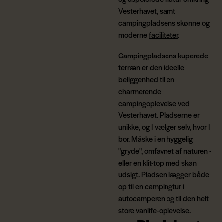
Vesterhavet, samt
campingpladsens skønne og
moderne
faciliteter
.
Campingpladsens kuperede
terræn er den ideelle
beliggenhed til en
charmerende
campingoplevelse ved
Vesterhavet. Pladserne er
unikke, og I vælger selv, hvor I
bor. Måske i en hyggelig
"gryde", omfavnet af naturen -
eller en klit-top med skøn
udsigt. Pladsen lægger både
op til en campingtur i
autocamperen og til den helt
store
vanlife
-oplevelse.