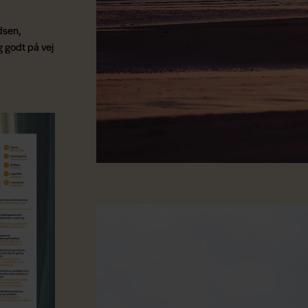
dsen,
g godt på vej