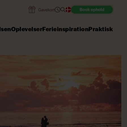
Book
ophold
Gavekort
dsen
Oplevelser
Ferieinspiration
Praktisk