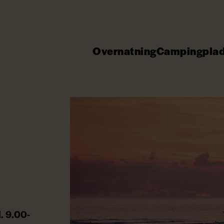
Overnatning
Campingpla
l. 9.00-