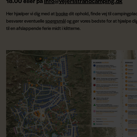
18.00 eller på
info@vejersstrandcamping.dk
Her hjælper vi dig med at
booke
dit ophold, finde vej til campingpla
besvarer eventuelle
spørgsmål
og gør vores bedste for at hjælpe di
til en afslappende ferie midt i klitterne.