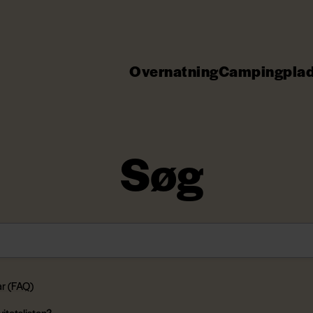
Overnatning
Campingpla
Søg
ar (FAQ)
vitetslisten?