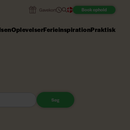
Book
ophold
Gavekort
dsen
Oplevelser
Ferieinspiration
Praktisk
Søg