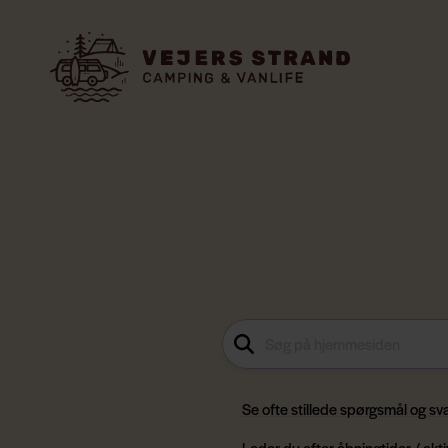
Se ofte stillede spørgsmål og sv
Leder du efter åbningtider / akti