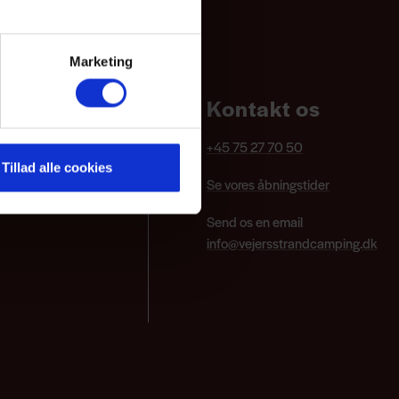
Marketing
Kontakt os
+45 75 27 70 50
Tillad alle cookies
Se vores åbningstider
Send os en email
info@vejersstrandcamping.dk