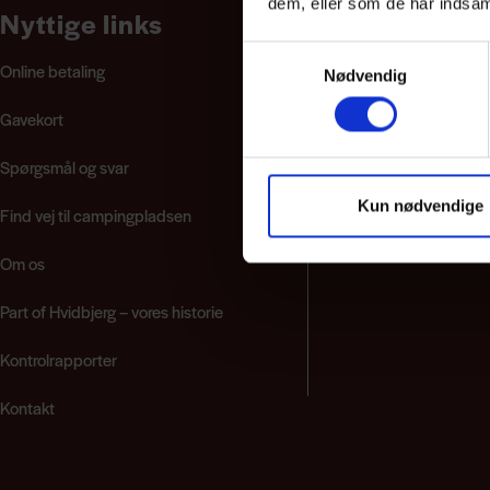
dem, eller som de har indsaml
Nyttige links
Samtykkevalg
Online betaling
Nødvendig
Gavekort
Spørgsmål og svar
Kun nødvendige
Find vej til campingpladsen
Om os
Part of Hvidbjerg – vores historie
Kontrolrapporter
Kontakt