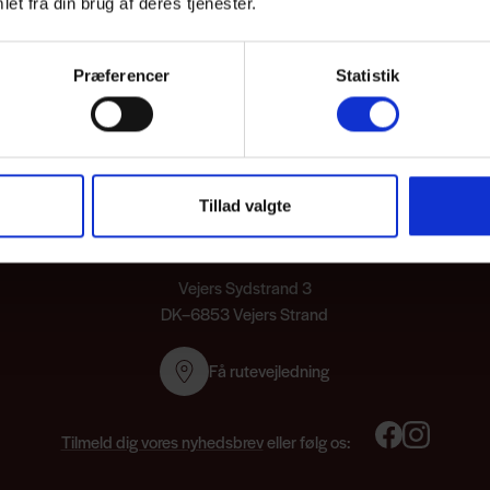
et fra din brug af deres tjenester.
Præferencer
Statistik
Tillad valgte
Vejers Strand Camping
Vejers Sydstrand 3
DK–6853 Vejers Strand
Få rutevejledning
Tilmeld dig vores nyhedsbrev
eller følg os: