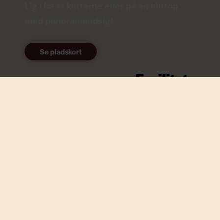
Lig i læ af klitterne eller på en klittop
med panoramaudsigt
Se pladskort
Faciliteter
til hund
I Vejers er alle
velkommen - også de
firbenede medlemmer
af familien. Faktisk
synes vi selv, vi har
nogle af de bedste
rammer for en aktiv
ferie i hyggelige
omgivelser for både