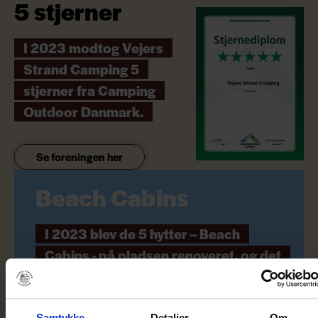
5 stjerner
I 2023 modtog Vejers
Strand Camping 5
stjerner fra Camping
Outdoor Danmark.
Se foreningen her
Beach Cabins
I 2023 blev de 5 hytter – Beach
Cabins - på pladsen renoveret, og det
er nu muligt at booke en af vores
Beach Cabins.
Samtykke
Detaljer
Om