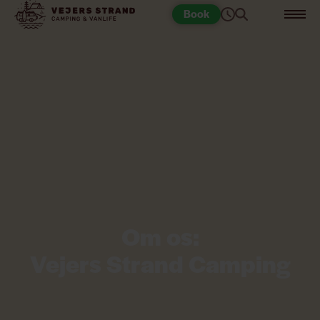
Book
Om os:
Vejers Strand Camping