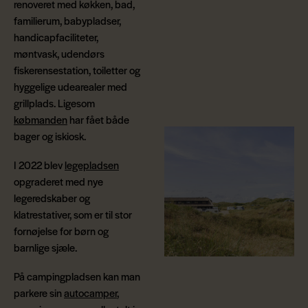
renoveret med køkken, bad,
familierum, babypladser,
handicapfaciliteter,
møntvask, udendørs
fiskerensestation, toiletter og
hyggelige udearealer med
grillplads. Ligesom
købmanden
har fået både
bager og iskiosk.
I 2022 blev
legepladsen
opgraderet med nye
legeredskaber og
klatrestativer, som er til stor
fornøjelse for børn og
barnlige sjæle.
På campingpladsen kan man
parkere sin
autocamper
,