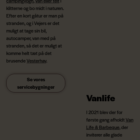
campingvogn
,
van eller telt
i
klitterne og bo midt i naturen.
Efter en kort gåtur er man på
stranden, og i Vejers er det
muligt at tage sin bil,
autocamper, van med på
stranden, så det er muligt at
komme helt tæt på det
brusende
Vesterhav
.
Se vores
servicebygninger
Vanlife
I 2021 blev der for
første gang afholdt
Van
Life & Barbeque
, der
inviterer alle glade