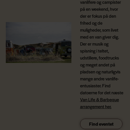
vanlifere og campister
på en weekend, hvor
der er fokus på den
frihed og de
muligheder, som livet
med en van giver dig.
Der er musik og
spisning i teltet,
udstillere, foodtrucks
og meget andet på
pladsen og naturligvis
mange andre vanlife-
entusiaster. Find
datoerne for det næste
Van Life & Barbeque
arrangement her.
Find eventet