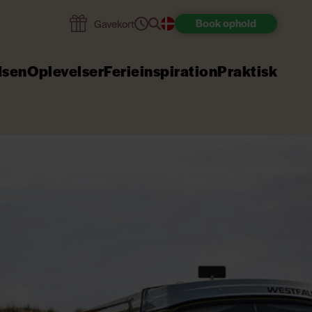
Book
ophold
Gavekort
dsen
Oplevelser
Ferieinspiration
Praktisk