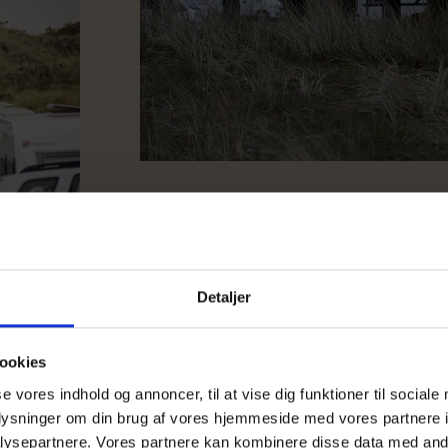
Van Life på Veje
Forestil dig følgende: Du ankommer en lun sommer
Detaljer
på den lyse aftenhimmel. Du parkerer din van i 
og vinduer.
ookies
Duften af sommerhavet fylder bilen, og du tænde
se vores indhold og annoncer, til at vise dig funktioner til sociale
skumring, klitter, havblik.
oplysninger om din brug af vores hjemmeside med vores partnere i
ysepartnere. Vores partnere kan kombinere disse data med andr