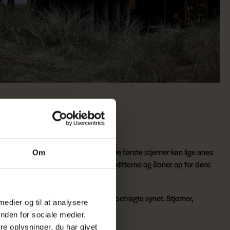
rs Strand
aften til Vejers Strand Camping. De første stjerner kan lige anes
Om
den grønne plantebelægning mellem klitterne og åbner op for døre
r lyskæderne og træder væk for at betragte synet. Stjerner,
 medier og til at analysere
nden for sociale medier,
e oplysninger, du har givet