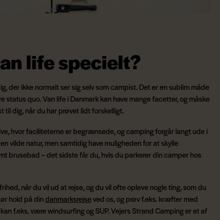
an life specielt?
dig, der ikke normalt ser sig selv som campist. Det er en sublim måde
e status quo. Van life i Danmark kan have mange facetter, og måske
il dig, når du har prøvet lidt forskelligt.
ve, hvor faciliteterne er begrænsede, og camping forgår langt ude i
en vilde natur, men samtidig have muligheden for at skylle
varmt brusebad – det sidste får du, hvis du parkerer din camper hos
frihed, når du vil ud at rejse, og du vil ofte opleve nogle ting, som du
 Gør hold på din
danmarksrejse
ved os, og prøv f.eks. kræfter med
t kan f.eks. være windsurfing og SUP. Vejers Strand Camping er et af