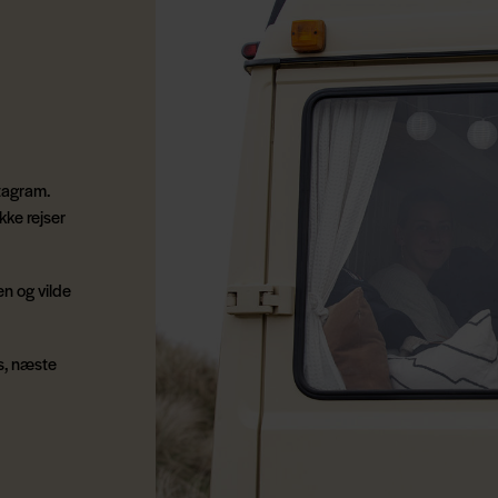
stagram.
kke rejser
en og vilde
s, næste