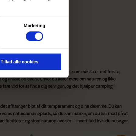
rbeque
Marketing
Tillad alle cookies
et mere end en madras i en gammel bil, som måske er det første,
e og unikke oplevelser, hvor du lærer mere om naturen og ikke
fare vild for at finde dig selv igen, og det hjælper camping i
ltid, det afhænger blot af dit temperament og dine drømme. Du kan
 på vores naturcampingplads, så du kan mærke, om du har mod på at
re faciliteter
og store naturoplevelser – i hvert fald hvis du besøger