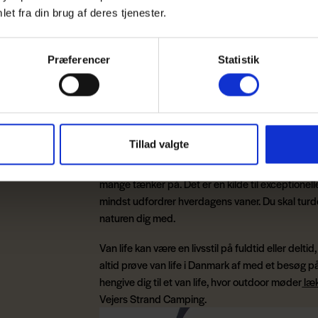
Besøg Vejers Strand Camping til Van Life & Ba
et fra din brug af deres tjenester.
Læs mere om Van Life & Barbeque
Præferencer
Statistik
Hvad er van life?
Tillad valgte
Van life er indbegrebet af frihed, og det er meg
mange tænker på. Det er en kilde til exceptionell
mindst udfordrer hverdagens vaner. Du skal turde 
naturen dig med.
Van life kan være en livsstil på fuldtid eller de
altid prøve van life i Danmark af med et besøg
hengive dig til et van life, hvor outdoor møder
læk
Vejers Strand Camping.