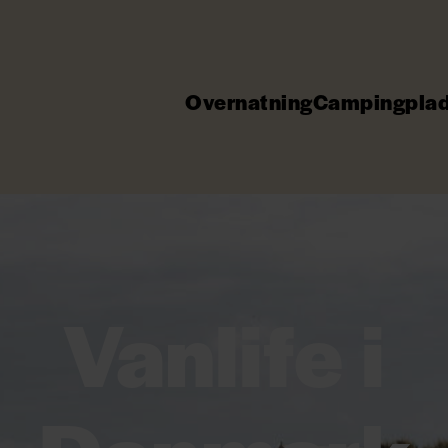
Overnatning
Campingpla
Vanlife i