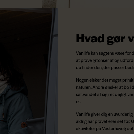
Hvad gør v
Van life kan sagtens være for 
at prøve grænser af og udfordr
du finder den, der passer bedst t
Nogen elsker det meget primiti
naturen. Andre ønsker at bo i d
saltvandet af sig i et dejligt 
os.
Van life giver dig en uvurderlig 
aldrig har prøvet eller set før.
aktiviteter på Vesterhavet; de