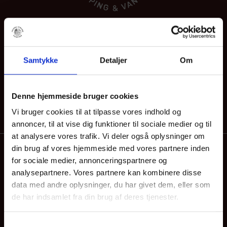
Vejers Strand Camping
Vejers Sydstrand 3
Samtykke
Detaljer
Om
DK–6853 Vejers Strand
Få rutevejledning
Denne hjemmeside bruger cookies
Vi bruger cookies til at tilpasse vores indhold og
annoncer, til at vise dig funktioner til sociale medier og til
at analysere vores trafik. Vi deler også oplysninger om
Kontakt os
din brug af vores hjemmeside med vores partnere inden
for sociale medier, annonceringspartnere og
+45 75 27 70 50
analysepartnere. Vores partnere kan kombinere disse
Se vores åbningstider
data med andre oplysninger, du har givet dem, eller som
de har indsamlet fra din brug af deres tjenester.
Send os en email
info@vejersstrandcamping.dk
Samtykkevalg