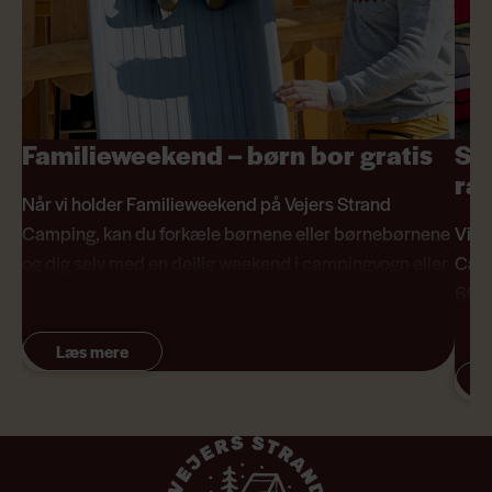
Familieweekend – børn bor gratis
Se
ra
Når vi holder Familieweekend på Vejers Strand
Camping, kan du forkæle børnene eller børnebørnene
Vi t
og dig selv med en dejlig weekend i campingvogn eller
Camp
telt.
60 å
eller
Læs mere