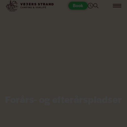
Book
Forårs- og efterårspladser