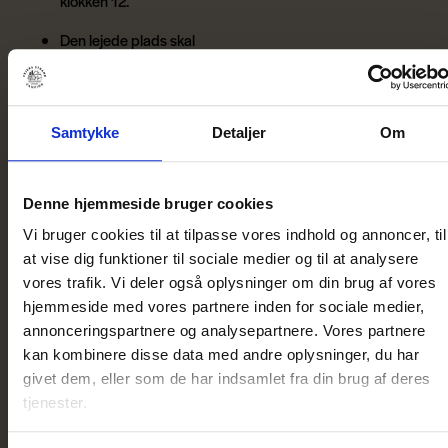
klokken 12.
Den lejede plads skal
være ryddet på datoen
for lejens udløb.
Markeringer af den
Samtykke
Detaljer
Om
lejede plads i form af
plasticstrimler på
jorden, pæle, skilte og
Denne hjemmeside bruger cookies
andet er ikke tilladt.
Vi bruger cookies til at tilpasse vores indhold og annoncer, til
at vise dig funktioner til sociale medier og til at analysere
Havenisser, altankasser,
vores trafik. Vi deler også oplysninger om din brug af vores
flagstænger og
hjemmeside med vores partnere inden for sociale medier,
lignende udsmykning
annonceringspartnere og analysepartnere. Vores partnere
er ikke tilladt.
TILMELD OG
kan kombinere disse data med andre oplysninger, du har
VIND! Modtag
Læhegn og læsejl af
givet dem, eller som de har indsamlet fra din brug af deres
permanent karakter er
vores
tjenester.
ikke tilladt.
nyhedsbrev og