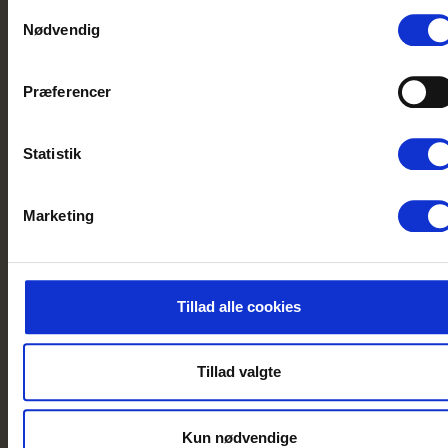
deltag i
Samtykkevalg
Det er ikke tilladt at
Nødvendig
beskære træer og
konkurrencen
buske, plante blomster,
om et gavekort
lægge fliser, gulv,
Præferencer
på DKK
presenning eller
1.000,-
fibertex uden for
Statistik
forteltet.
Tilmeld
Det er ikke tilladt at
nyhedsbrev
Marketing
grave i jorden/sandet
eller klitterne.
Pladsstørrelser for
forårspladser og
Tillad alle cookies
efterårspladser vil
være ca. 100 m2. På
Tillad valgte
dette område skal
bilen ligeledes været
parkeret.
Kun nødvendige