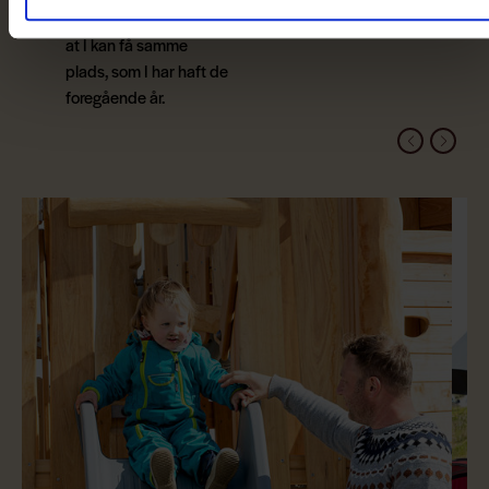
Vi kan ikke garantere,
at I kan få samme
plads, som I har haft de
foregående år.