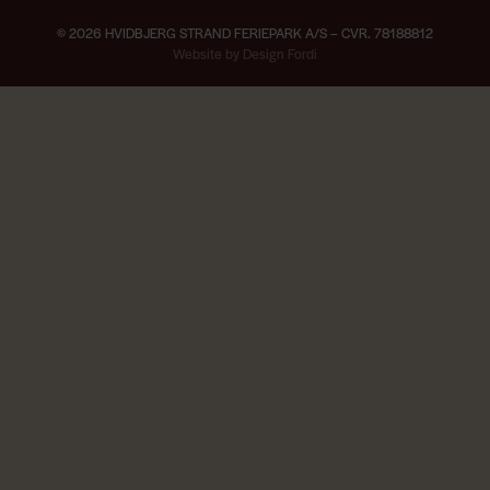
© 2026 HVIDBJERG STRAND FERIEPARK A/S – CVR. 78188812
×
Website by Design Fordi
teter
Van Life & Barbeque 29/4-2/5 2027 —
Book her
Live musik ved Gr