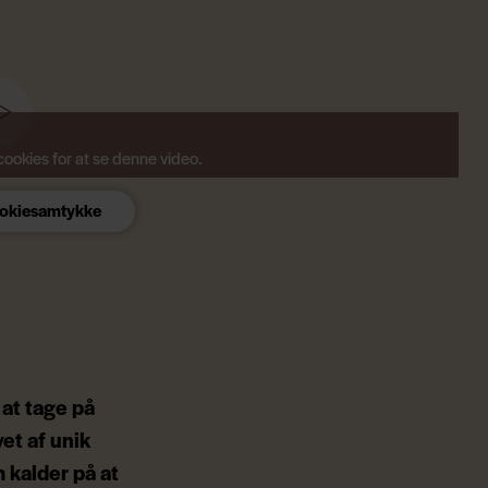
ookies for at se denne video.
ookiesamtykke
 at tage på
et af unik
 kalder på at