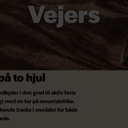
Vejers
å to hjul
yder i den grad til aktiv ferie
agt med en tur på mountainbike.
drende tracks i området for både
ede.