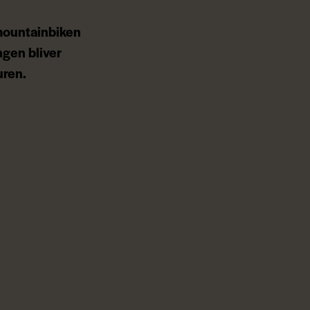
 mountainbiken
ngen bliver
uren.