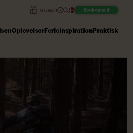
Book
ophold
Gavekort
dsen
Oplevelser
Ferieinspiration
Praktisk