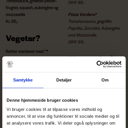
Tomatsauce, grillede peber­
DKK 85,-
frugter, squash, aubergine og
mozzarella
Pizza Verdure*
Kr. 95,-
Tomatensauce, gegrillte
Paprika, Zucchini, Aubergine
und Mozzarella.
Vegetar?
DKK 95,-
Retter markeret med "
*
Vegetarier?
"
laves som vegetar ret.
Gerichte mit dem "
*
" sind
vegetarisch.
Samtykke
Detaljer
Om
Denne hjemmeside bruger cookies
Vi bruger cookies til at tilpasse vores indhold og
annoncer, til at vise dig funktioner til sociale medier og til
at analysere vores trafik. Vi deler også oplysninger om