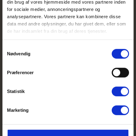
din brug af vores hjemmeside med vores partnere inden
for sociale medier, annonceringspartnere og
analysepartnere. Vores partnere kan kombinere disse
data med andre oplysninger, du har givet dem, eller som
de har indsamlet fra din brug af deres tjenester.
Samtykkevalg
Nødvendig
Præferencer
Statistik
Marketing
Fiskeri ved Vesterhavet
Ca
Ca
Ved Vejers Strand er lystfiskeri i højsædet. Når du