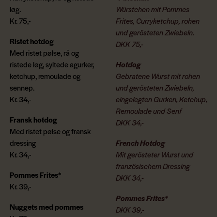
løg.
Würstchen mit Pommes
Kr. 75,-
Frites, Curryketchup, rohen
und gerösteten Zwiebeln.
Ristet hotdog
DKK 75,-
Med ristet pølse, rå og
ristede løg, syltede agurker,
Hotdog
ketchup, remoulade og
Gebratene Wurst mit rohen
sennep.
und gerösteten Zwiebeln,
Kr. 34,-
eingelegten Gurken, Ketchup,
Remoulade und Senf
Fransk hotdog
DKK 34,-
Med ristet pølse og fransk
dressing
French Hotdog
Kr. 34,-
Mit gerösteter Wurst und
französischem Dressing
Pommes Frites*
DKK 34,-
Kr. 39,-
Pommes Frites*
Nuggets med pommes
DKK 39,-