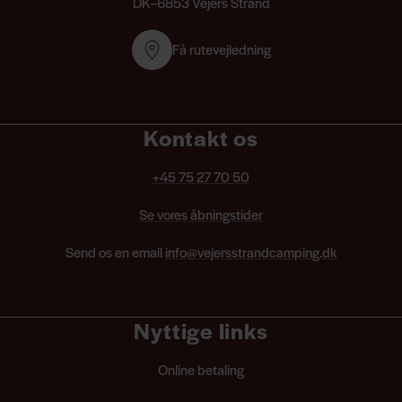
DK–6853 Vejers Strand
Få rutevejledning
Kontakt os
+45 75 27 70 50
Se vores åbningstider
Send os en email
info@vejersstrandcamping.dk
Nyttige links
Online betaling