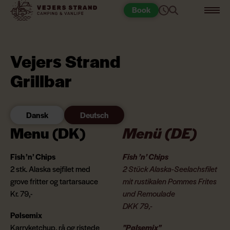
Book
Vejers Strand
Grillbar
Dansk
Deutsch
Menu (DK)
Menü (DE)
Fish ’n’ Chips
Fish ’n’ Chips
2 stk. Alaska sejfilet med
2 Stück Alaska-Seelachsfilet
grove fritter og tartarsauce
mit rustikalen Pommes Frites
Kr. 79,-
und Remoulade
DKK 79,-
Pølsemix
Karryketchup, rå og ristede
"Pølsemix"