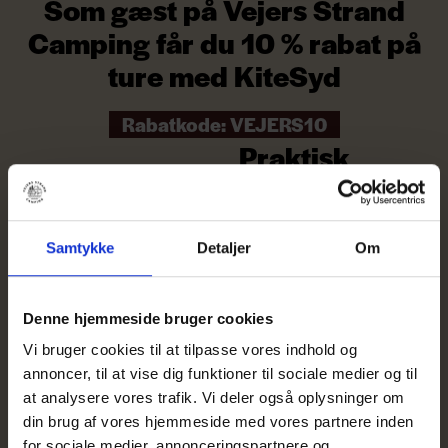
Som gæst på Vejers Strand
Camping får du 10 % rabat på
ture med KiteSyd
Rabatkode: VEJERS10
Praktisk
information
Aktiviteten afhænger
Samtykke
Detaljer
Om
af vind og vejr
Instruktion og udstyr
Denne hjemmeside bruger cookies
stilles til rådighed
Vi bruger cookies til at tilpasse vores indhold og
Velegnet til både
annoncer, til at vise dig funktioner til sociale medier og til
begyndere og øvede
at analysere vores trafik. Vi deler også oplysninger om
din brug af vores hjemmeside med vores partnere inden
Hold øje med vejret og deres
for sociale medier, annonceringspartnere og