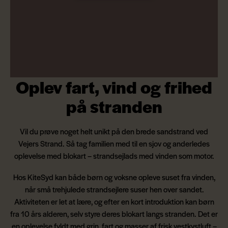
Oplev fart, vind og frihed
på stranden
Vil du prøve noget helt unikt på den brede sandstrand ved
Vejers Strand. Så tag familien med til en sjov og anderledes
oplevelse med blokart – strandsejlads med vinden som motor.
Hos KiteSyd kan både børn og voksne opleve suset fra vinden,
når små trehjulede strandsejlere suser hen over sandet.
Aktiviteten er let at lære, og efter en kort introduktion kan børn
fra 10 års alderen, selv styre deres blokart langs stranden. Det er
en oplevelse fyldt med grin, fart og masser af frisk vestkystluft –