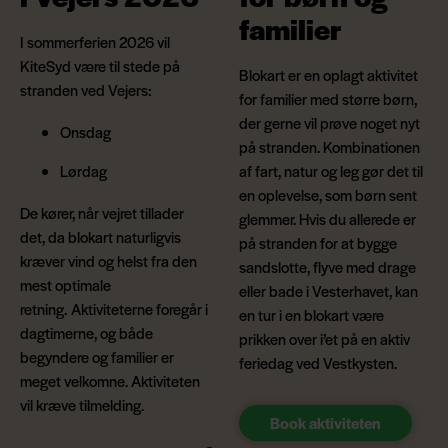
familier
I sommerferien 2026 vil
KiteSyd være til stede på
Blokart er en oplagt aktivitet
stranden ved Vejers:
for familier med større børn,
der gerne vil prøve noget nyt
Onsdag
på stranden. Kombinationen
Lørdag
af fart, natur og leg gør det til
en oplevelse, som børn sent
De kører, når vejret tillader
glemmer. Hvis du allerede er
det, da blokart naturligvis
på stranden for at bygge
kræver vind og helst fra den
sandslotte, flyve med drage
mest optimale
eller bade i Vesterhavet, kan
retning. Aktiviteterne foregår i
en tur i en blokart være
dagtimerne, og både
prikken over i’et på en aktiv
begyndere og familier er
feriedag ved Vestkysten.
meget velkomne. Aktiviteten
vil kræve tilmelding.
Book aktiviteten