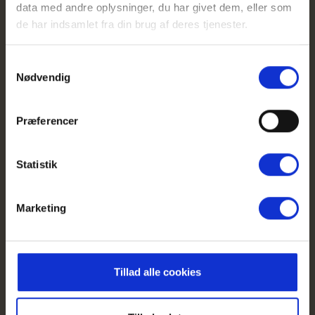
*
*
*
*
*
data med andre oplysninger, du har givet dem, eller som
Program til
de har indsamlet fra din brug af deres tjenester.
Van Life &
Barbeque-
Samtykkevalg
Nødvendig
dagene
Vi sørger for:
Præferencer
Live musik
Statistik
Lækker mad
Masser van-
Marketing
hygge
Inspirerende
udstillinger
Tillad alle cookies
Sjove aktiviteter