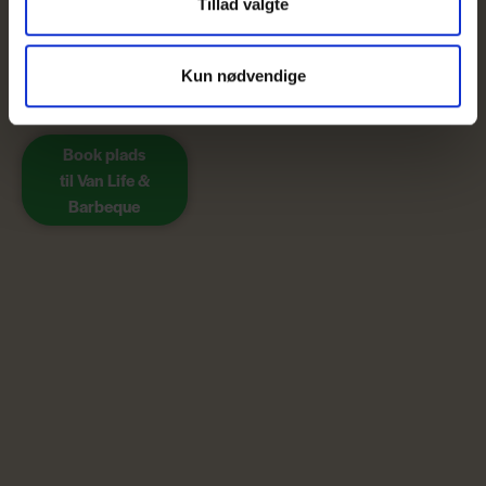
Tillad valgte
... og meget mere.
Vi opdaterer løbende
Kun nødvendige
programmet.
Book plads
til Van Life &
Barbeque