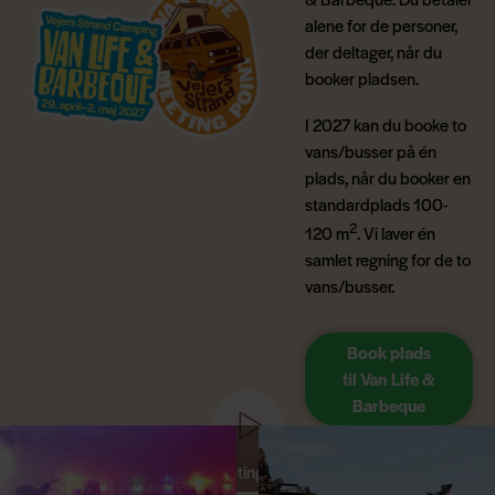
alene for de personer,
der deltager, når du
booker pladsen.
I 2027 kan du booke to
vans/busser på én
plads, når du booker en
standardplads 100-
2
120 m
. Vi laver én
samlet regning for de to
vans/busser.
Book plads
til Van Life &
Barbeque
Du skal acceptere marketing-cookies for at se denne