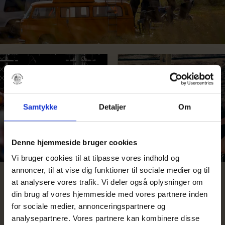
Samtykke
Detaljer
Om
Denne hjemmeside bruger cookies
Vi bruger cookies til at tilpasse vores indhold og
Tusind tak for et på alle måder super godt Vanlife &
annoncer, til at vise dig funktioner til sociale medier og til
BBQ arrangement. Som vanligt er faciliteterne rene,
at analysere vores trafik. Vi deler også oplysninger om
pæne og velfungerende. Jeg har været med siden 2021,
din brug af vores hjemmeside med vores partnere inden
og oplever, at arrangementet bare bliver bedre og
for sociale medier, annonceringspartnere og
bedre.
analysepartnere. Vores partnere kan kombinere disse
Niels-Jørgen Poulsen