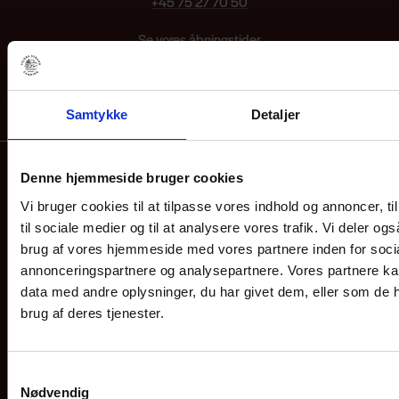
+45 75 27 70 50
Se vores åbningstider
Send os en email
info@vejersstrandcamping.dk
Samtykke
Detaljer
Nyttige links
Denne hjemmeside bruger cookies
Online betaling
Vi bruger cookies til at tilpasse vores indhold og annoncer, til
til sociale medier og til at analysere vores trafik. Vi deler o
Gavekort
brug af vores hjemmeside med vores partnere inden for soci
Spørgsmål og svar
annonceringspartnere og analysepartnere. Vores partnere k
data med andre oplysninger, du har givet dem, eller som de h
Find vej til campingpladsen
brug af deres tjenester.
Om os
Samtykkevalg
Part of Hvidbjerg – vores historie
Nødvendig