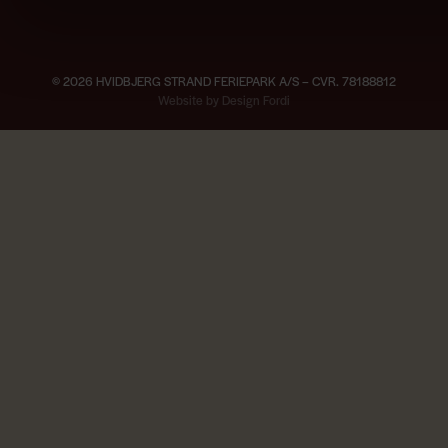
© 2026 HVIDBJERG STRAND FERIEPARK A/S – CVR. 78188812
×
Website by Design Fordi
iviteter
Van Life & Barbeque 29/4-2/5 2027 —
Book her
Live musik ved