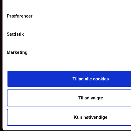
Kontrolrapporter
Præferencer
Kontakt
Tilmeld dig vores nyhedsbrev
eller følg os:
Statistik
Opdatér dit cookiesamtykke
Marketing
Cookies
Privatlivspolitik
Besøg vores andre
Tillad alle cookies
campingpladser
Tillad valgte
Kun nødvendige